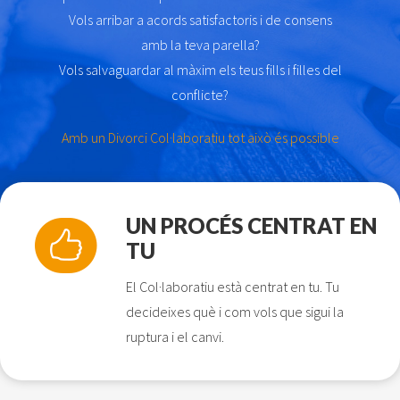
Vols arribar a acords satisfactoris i de consens
amb la teva parella?
Vols salvaguardar al màxim els teus fills i filles del
conflicte?
Amb un Divorci Col·laboratiu tot això és possible
UN PROCÉS CENTRAT EN
TU
El Col·laboratiu està centrat en tu. Tu
decideixes què i com vols que sigui la
ruptura i el canvi.