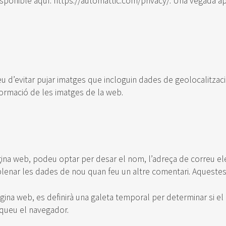
isponible aquí: https://automattic.com/privacy/. Una vegada ap
u d’evitar pujar imatges que incloguin dades de geolocalització
ormació de les imatges de la web.
ina web, podeu optar per desar el nom, l’adreça de correu elec
enar les dades de nou quan feu un altre comentari. Aquestes
pàgina web, es definirà una galeta temporal per determinar si 
nqueu el navegador.