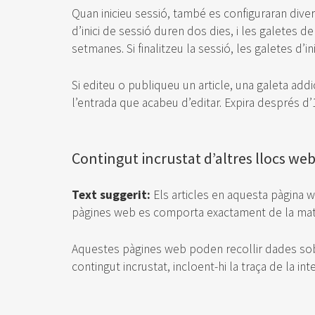
Quan inicieu sessió, també es configuraran divers
d’inici de sessió duren dos dies, i les galetes d
setmanes. Si finalitzeu la sessió, les galetes d’i
Si editeu o publiqueu un article, una galeta add
l’entrada que acabeu d’editar. Expira després d’1
Contingut incrustat d’altres llocs we
Text suggerit:
Els articles en aquesta pàgina w
pàgines web es comporta exactament de la mateix
Aquestes pàgines web poden recollir dades sobre
contingut incrustat, incloent-hi la traça de la i