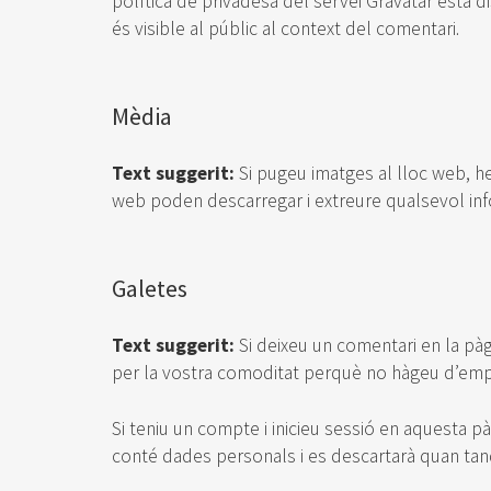
política de privadesa del servei Gravatar està d
és visible al públic al context del comentari.
Mèdia
Text suggerit:
Si pugeu imatges al lloc web, he
web poden descarregar i extreure qualsevol inf
Galetes
Text suggerit:
Si deixeu un comentari en la pàg
per la vostra comoditat perquè no hàgeu d’empl
Si teniu un compte i inicieu sessió en aquesta 
conté dades personals i es descartarà quan ta