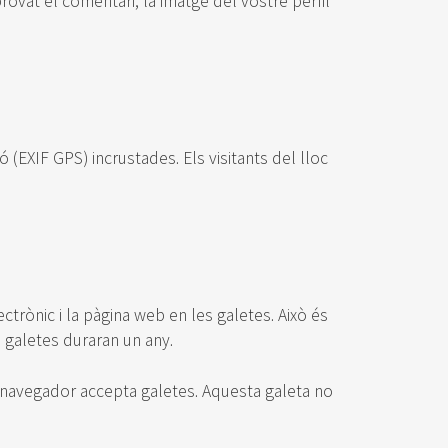
rovat el comentari, la imatge del vostre perfil
 (EXIF GPS) incrustades. Els visitants del lloc
trònic i la pàgina web en les galetes. Això és
 galetes duraran un any.
el navegador accepta galetes. Aquesta galeta no