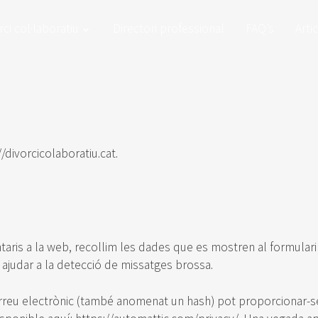
rci col·laboratiu
Directori professional
FAQ’s
Arti
/divorcicolaboratiu.cat.
aris a la web, recollim les dades que es mostren al formulari de
 ajudar a la detecció de missatges brossa.
reu electrònic (també anomenat un hash) pot proporcionar-se a