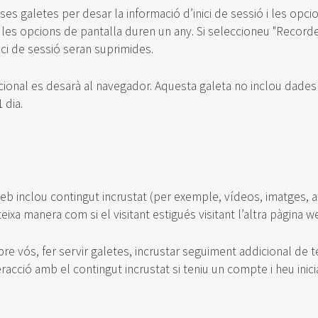
es galetes per desar la informació d’inici de sessió i les opcio
e les opcions de pantalla duren un any. Si seleccioneu "Recordeu
nici de sessió seran suprimides.
icional es desarà al navegador. Aquesta galeta no inclou dades
 dia.
b
eb inclou contingut incrustat (per exemple, vídeos, imatges, arti
a manera com si el visitant estigués visitant l’altra pàgina w
 vós, fer servir galetes, incrustar seguiment addicional de te
nteracció amb el contingut incrustat si teniu un compte i heu ini