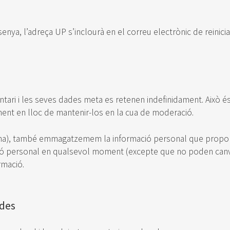
asenya, l’adreça UP s’inclourà en el correu electrònic de reinicia
ntari i les seves dades meta es retenen indefinidament. Això é
nt en lloc de mantenir-los en la cua de moderació.
hi ha), també emmagatzemem la informació personal que proporci
ció personal en qualsevol moment (excepte que no poden canvi
rmació.
ades