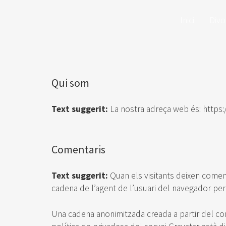
Inici
Divo
Qui som
Text suggerit:
La nostra adreça web és: https:/
Comentaris
Text suggerit:
Quan els visitants deixen coment
cadena de l’agent de l’usuari del navegador per
Una cadena anonimitzada creada a partir del cor