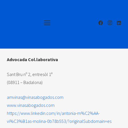
Advocada Col.laborativa
Sant Bru nº 2, entresòl 1ª
(08911 – Badalona)
amvinas@vinasabogados.com
www.vinasabogados.com
https://www.linkedin.com/in/antonia-m%C2%AA-
vi%C3%B1as-molina-0b78b553/?originalSubdomain=es