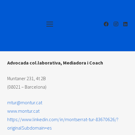
Advocada col.laborativa, Mediadora i Coach
Muntaner 231, 4t 2B
(08021 – Barcelona)
mtur@montur.cat
www.montur.cat
https://www.linkedin.com/in/montserrat-tur-83670626/?
originalSubdomain=es