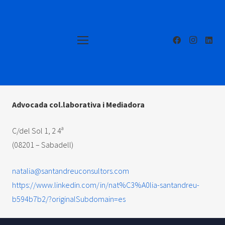
Advocada col.laborativa i Mediadora
C/del Sol 1, 2 4ª
(08201 – Sabadell)
natalia@santandreuconsultors.com
https://www.linkedin.com/in/nat%C3%A0lia-santandreu-
b594b7b2/?originalSubdomain=es